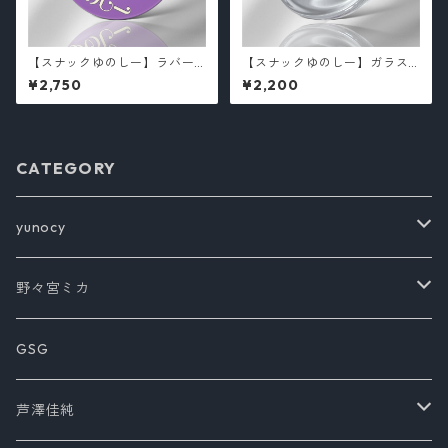
【スナックゆのしー】ラバー
【スナックゆのしー】ガラス
コースター/yunocy
灰皿 /yunocy
¥2,750
¥2,200
CATEGORY
yunocy
Tシャツ
野々宮ミカ
アウター
書籍
GSG
その他
芦澤佳純