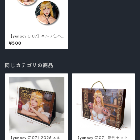
【yunocy C107】エルフ缶バ
ッチ（全2種）
¥500
同じカテゴリの商品
【yunocy C107】2026 エル
【yunocy C107】新刊セット