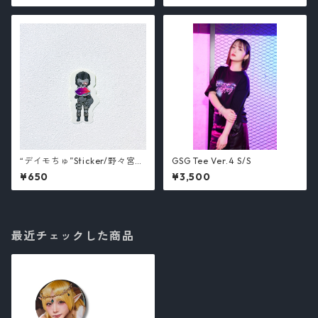
“デイモちゅ”Sticker/野々宮ミ
GSG Tee Ver.4 S/S
カ
¥650
¥3,500
最近チェックした商品