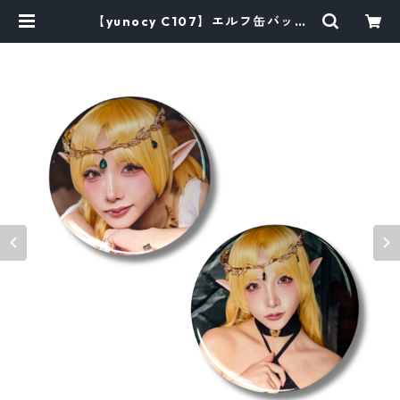
【yunocy C107】エルフ缶バッチ
（全2種） | G2G AS STORE