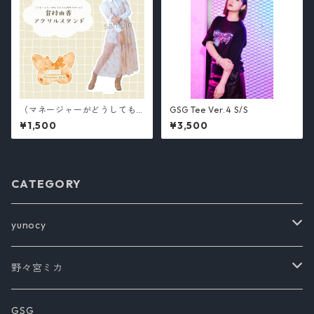
（マネージャーがどうしても
GSG Tee Ver.4 S/S
作りたかった）倉持由香アク
¥1,500
¥3,500
リルスタンド
CATEGORY
yunocy
Tシャツ
野々宮ミカ
アウター
書籍
GSG