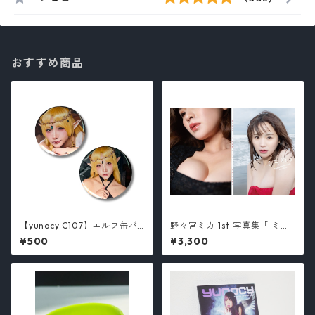
おすすめ商品
【yunocy C107】エルフ缶バ
野々宮ミカ 1st 写真集「 ミカ
ッチ（全2種）
」 / 野々宮ミカ
¥500
¥3,300