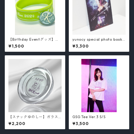
【Birthday Eventグッズ】ラ
yunocy special photo book /
バーバンド& ピンバッジセッ
yunocy
¥1,500
¥3,300
ト/ 芦澤佳純
【スナックゆのしー】ガラス
GSG Tee Ver.3 S/S
灰皿 /yunocy
¥2,200
¥3,500