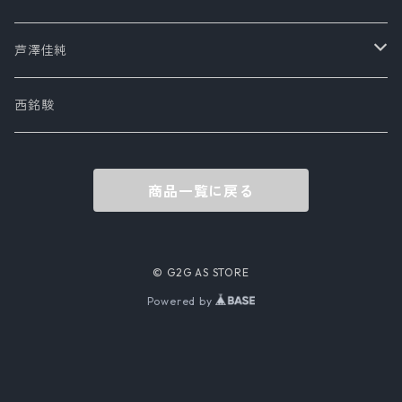
その他
芦澤佳純
写真集
アクセサリ
西銘駿
商品一覧に戻る
© G2G AS STORE
Powered by