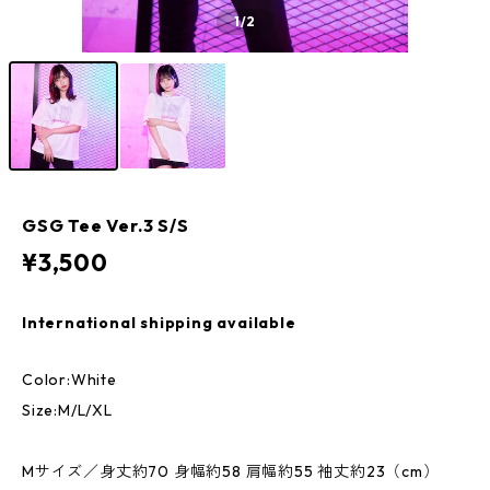
1
/2
GSG Tee Ver.3 S/S
¥3,500
International shipping available
Color:White
Size:M/L/XL
Mサイズ／身丈約70 身幅約58 肩幅約55 袖丈約23（cm）