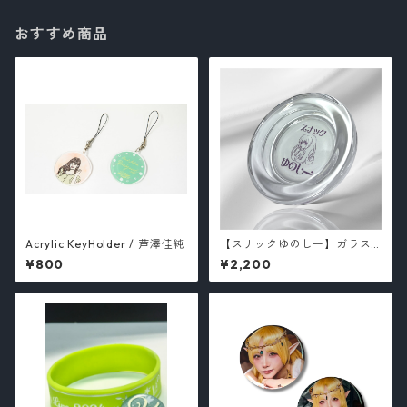
おすすめ商品
Acrylic KeyHolder / 芦澤佳純
【スナックゆのしー】ガラス
灰皿 /yunocy
¥800
¥2,200