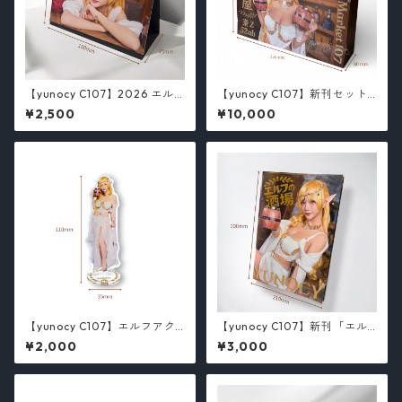
【yunocy C107】2026 エル
【yunocy C107】新刊セット
フ卓上カレンダー
（数量限定）
¥2,500
¥10,000
【yunocy C107】エルフアク
【yunocy C107】新刊「エル
スタ
フの酒場」
¥2,000
¥3,000