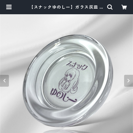
【スナックゆのしー】ガラス灰皿 /y
unocy | G2G AS STORE