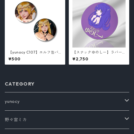
【yunocy C107】エルフ缶バ
【スナックゆのしー】ラバー
ッチ（全2種）
コースター/yunocy
¥500
¥2,750
CATEGORY
yunocy
Tシャツ
野々宮ミカ