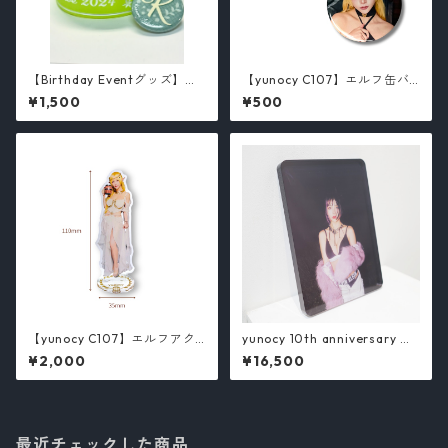
【Birthday Eventグッズ】ラ
【yunocy C107】エルフ缶バ
バーバンド& ピンバッジセッ
ッチ（全2種）
¥1,500
¥500
ト/ 芦澤佳純
【yunocy C107】エルフアク
yunocy 10th anniversary ア
スタ
クリルブロック（タイプB） /
¥2,000
¥16,500
yunocy
最近チェックした商品