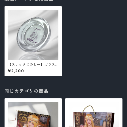
【スナックゆのしー】ガラス
灰皿 /yunocy
¥2,200
同じカテゴリの商品