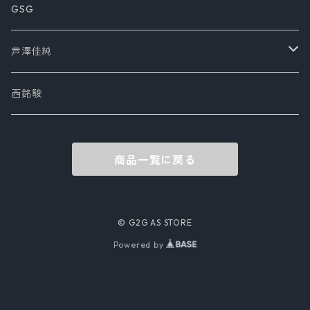
アウター
書籍
GSG
その他
芦澤佳純
写真集
アクセサリ
西銘駿
商品一覧に戻る
© G2G AS STORE
Powered by